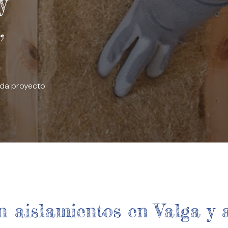
y
,
ada proyecto
n aislamientos en Valga y 