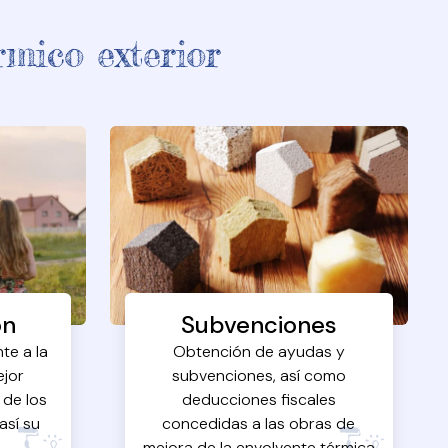
mico exterior
ón
Subvenciones
te a la
Obtención de ayudas y
ejor
subvenciones, así como
 de los
deducciones fiscales
así su
concedidas a las obras de
.
mejora de la envolvente térmica