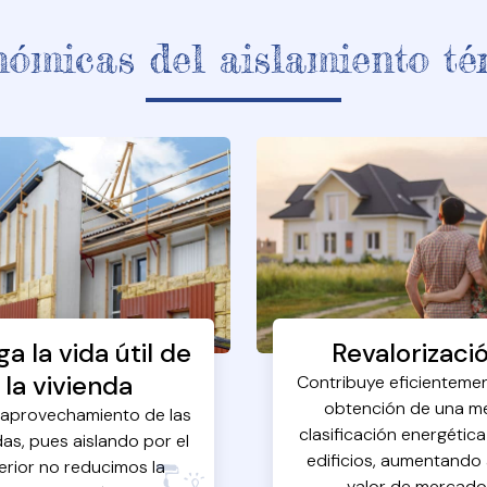
nómicas del aislamiento tér
ga la vida útil de
Revalorizaci
la vivienda
Contribuye eficientemen
obtención de una m
aprovechamiento de las
clasificación energética
das, pues aislando por el
edificios, aumentando 
erior no reducimos la
valor de mercado